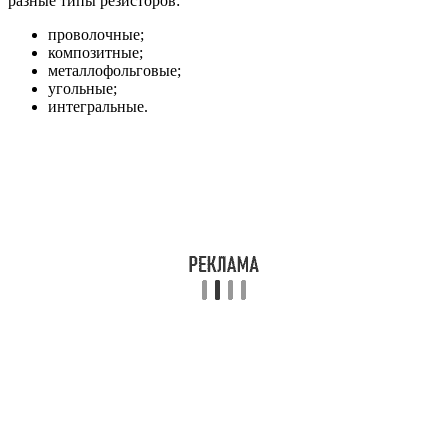
разные типы резисторов:
проволочные;
композитные;
металлофольговые;
угольные;
интегральные.